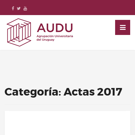
Skip
to
content
Categoría: Actas 2017